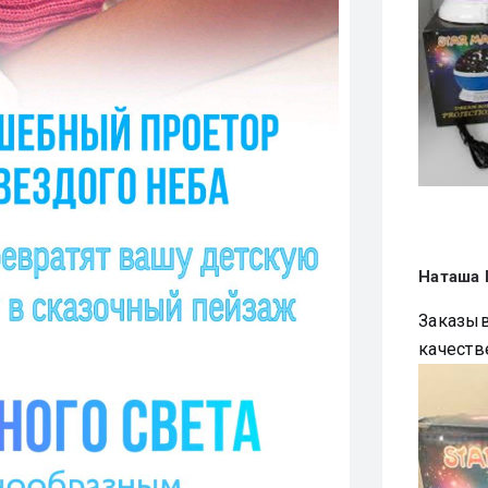
Наташа
Заказыв
качеств