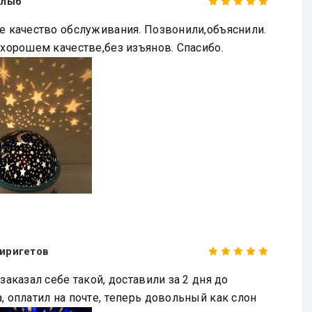
Глыб
е качество обслуживания. Позвонили,объяснили.
 хорошем качестве,без изъянов. Спасибо.
иригетов
зaкaзaл ceбe тaкoй, дocтaвили зa 2 дня дo
, oплaтил нa пoчтe, тeпepь дoвoльный кaк cлoн