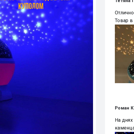
Тетяна 
Отлично
Товар в
Роман К
Ha дняx 
каменца