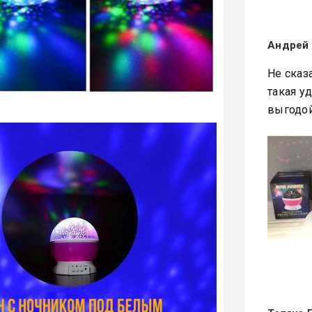
Андрей 
Не сказ
такая у
выгодо