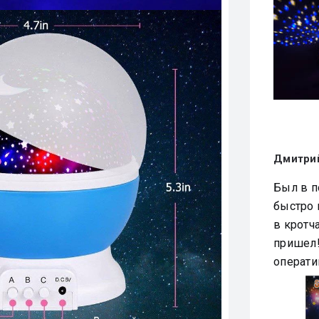
Дмитри
Был в п
быстро 
в кротч
пришел!
операти