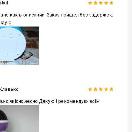
ekul
зано как в описании. Заказ пришел без задержек.
ндую.
Кладько
вно,якісно,чесно.Дякую і рекомендую всім.