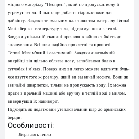
міцного матеріалу "Неопрен", який не пропускає воду й
утримує тепло. З нього ще роблять гідрокостюми для
дайвінгу. Завдяки термальним властивостям матеріалу Termal
Mest зберігає температуру тіла, підтримує ноги в теплі.
Завдяки унікальній тканині проявляє крайню стійкість до
зношування. Всі шви надійно проклеєні та прошиті.
Termal Mest м'який і еластичний. Завдяки анатомічній
викрійці він щільно облягає ногу, запобігаючи болю в
суглобах і м'язах. Поверх них ви легко можете вдягнути будь-
яке взуття того ж розміру, який ви зазвичай носите. Вони як
звичайні шкарпетки, тільки не пропускають воду. Їх можна
прати в пральній машині або вручну в теплій воді з милом,
вивернувши їх навиворіт.
Підходять як додатковий утеплювальний шар до армійських
берців.
Особливості:
Зберігають тепло