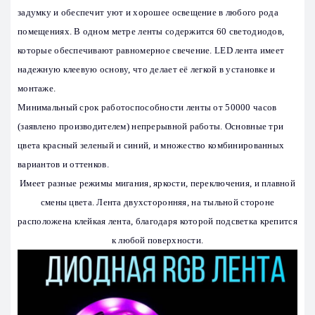
задумку и обеспечит уют и хорошее освещение в любого рода
помещениях. В одном метре ленты содержится 60 светодиодов,
которые обеспечивают равномерное свечение. LED лента имеет
надежную клеевую основу, что делает её легкой в установке и
монтаже.
Минимальный срок работоспособности ленты от 50000 часов
(заявлено производителем) непрерывной работы. Основные три
цвета красный зеленый и синий, и множество комбинированных
вариантов и оттенков.
Имеет разные режимы мигания, яркости, переключения, и плавной
смены цвета. Лента двухсторонняя, на тыльной стороне
расположена клейкая лента, благодаря которой подсветка крепится
к любой поверхности.