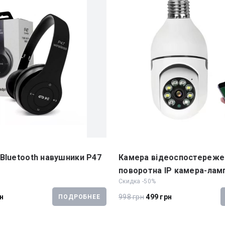
Bluetooth навушники P47
Камера відеоспостережен
поворотна IP камера-лам
Скидка -50%
рн
998 грн
499 грн
ПОДРОБНЕЕ