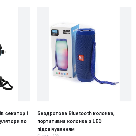
в секатор і
Бездротова Bluetooth колонка,
мулятори по
портативна колонка з LED
підсвічуванням
Скидка -50%