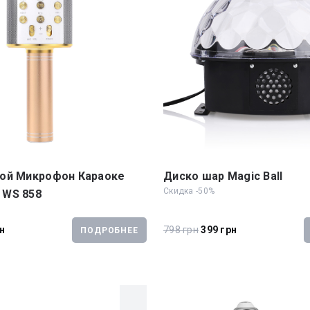
ой Микрофон Караоке
Диско шар Magic Ball
Скидка -50%
 WS 858
рн
798 грн
399 грн
ПОДРОБНЕЕ