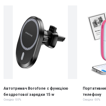
Автотримач Borofone c функцією
Портативний
бездротової зарядки 15 w
телефону
Скидка -50%
Скидка -50%