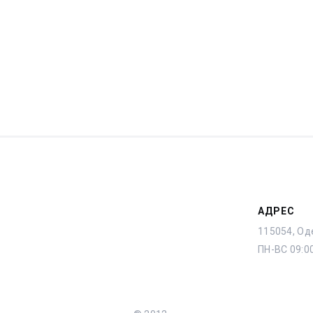
АДРЕС
115054, Оде
ПН-ВС 09:0