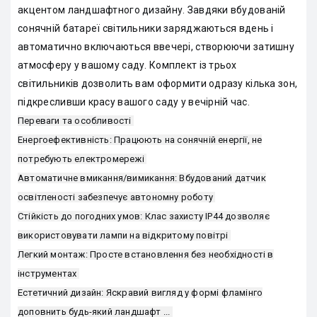
акцентом ландшафтного дизайну. Завдяки вбудованій
сонячній батареї світильники заряджаються вдень і
автоматично включаються ввечері, створюючи затишну
атмосферу у вашому саду. Комплект із трьох
світильників дозволить вам оформити одразу кілька зон,
підкресливши красу вашого саду у вечірній час.
Переваги та особливості
Енергоефективність: Працюють на сонячній енергії, не
потребують електромережі
Автоматичне вмикання/вимикання: Вбудований датчик
освітленості забезпечує автономну роботу
Стійкість до погодних умов: Клас захисту IP44 дозволяє
використовувати лампи на відкритому повітрі
Легкий монтаж: Просте встановлення без необхідності в
інструментах
Естетичний дизайн: Яскравий вигляд у формі фламінго
доповнить будь-який ландшафт ...