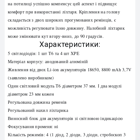
на потилиці успішно компенсує цей аспект і підвищує
комфорт при використанні ліхтаря. Кріплення на голову
складається з двох широких прогумованих ремінців, є
можливість регулювати їхню довжину. Налобний ліхтарик
може змінювати кут вгору-вниз, до 90 градусів.
Характеристики:
5 світлодіодів: 1 шт T6 та 4 шт XPE
Матеріал корпусу: анодований алюміній
Живлення від двох Li-ion акумуляторів 18650, 8800 mAh 3,7V
(заявлено виробником)
Один світловий модуль T6 діаметром 37 мм. І два модулі
діаметром 23 мм кожен
Регульована довжина ременів
Регульований нахил ліхтарика
Виносний блок для акумуляторів зі світловою індикацією
Фокусування променя: ні
Кількість режимів: 4 (1 діод, 2 діоди, 3 діоди, стробоскоп 3