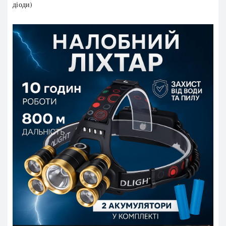
діоди)