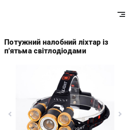
Потужний налобний ліхтар із
п'ятьма світлодіодами