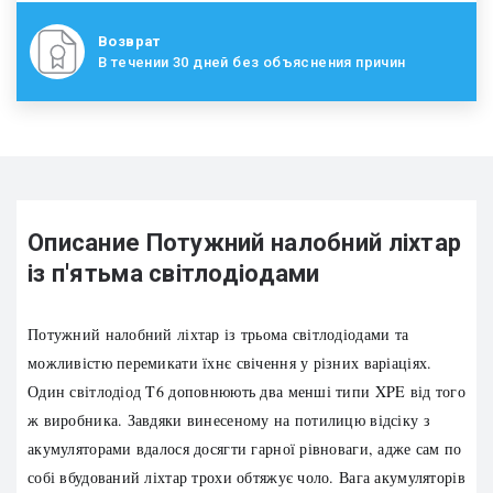
Возврат
В течении 30 дней без объяснения причин
Описание Потужний налобний ліхтар
із п'ятьма світлодіодами
Потужний налобний ліхтар із трьома світлодіодами та
можливістю перемикати їхнє свічення у різних варіаціях.
Один світлодіод T6 доповнюють два менші типи XPE від того
ж виробника. Завдяки винесеному на потилицю відсіку з
акумуляторами вдалося досягти гарної рівноваги, адже сам по
собі вбудований ліхтар трохи обтяжує чоло. Вага акумуляторів