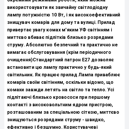
використовувати як звичайну світлодіодну
лампу потужністю 10 Вт, і як високоефективний
знищувач комарів для дому та вулиці. Прилад
привертає увагу комах м'яким УФ світінням і
миттєво вбиває підлітків близько розрядами
струму. Абсолютно безпечний та практично не
вимагає обслуговування (крім періодичного
очищення)
Стандартний патрон Е27 дозволяє
встановити цю лампу практично у будь-який
світильник. Як працює прилад Лампа приваблює
комарів своїм світінням, оскільки відомо, що
комахи завжди летять на світло та тепло. Усі
підлітаючі близько кровососи при першому
контакті з високовольтним ядром пристрою,
розташованим за спеціальною сіткою, миттєво
знищуються розрядами струму - швидко,
ефективно і безшумно. Користувачеві