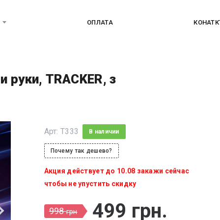
ОПЛАТА
КОНАТ
 руки, TRACKER, з
Арт:
T333
В наличии
Почему так дешево?
Акция действует до 10.08 закажи сейчас
чтобы не упустить скидку
499
грн
.
998
грн