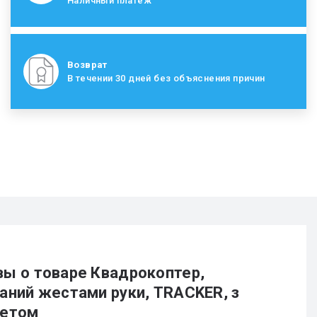
Наличный платеж
Возврат
В течении 30 дней без объяснения причин
ы о товаре Квадрокоптер,
аний жестами руки, TRACKER, з
летом