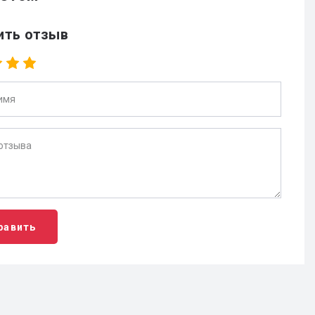
ить отзыв
равить