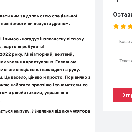
Остав
вати ним за допомогою спеціальної
 певні жести ви керуєте дроном.
і чимось нагадує інопланетну літаючу
є, варто спробувати!
 2022 року. Мініатюрний, верткий,
рших хвилин користування. Головною
омогою спеціальної накладки на руку.
 Це весело, цікаво й просто. Порівняно з
кою набагато простіше і занимательнее.
льтом з джойстиками, управління
Отп
.
ється на руку. Живлення від акумулятора