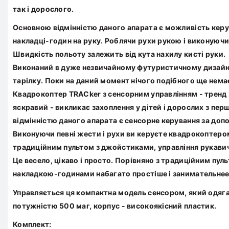
так і дорослого.
Основною відмінністю даного апарата є можливість керу
накладці-годин на руку. Роблячи рухи рукою і виконуючи
Швидкість польоту залежить від кута нахилу кисті руки.
Виконаний в дуже незвичайному футуристичному дизайні 
тарілку. Поки на даний момент нічого подібного ще нема
Квадрокоптер
TRACker з сенсорним управлінням
- тренд
яскравий - викликає захоплення у дітей і дорослих з пе
відмінністю даного апарата є сенсорне керування за доп
Виконуючи певні жести і рухи ви керуєте квадрокоптером.
традиційним пультом з джойстиками, управління рукавич
Це весело, цікаво і просто. Порівняно з традиційним пу
накладкою-годинами набагато простіше і занимательнее
Управляється ця компактна модель сенсором, який одяга
потужністю 500 маг, корпус - високоякісний пластик.
Комплект: