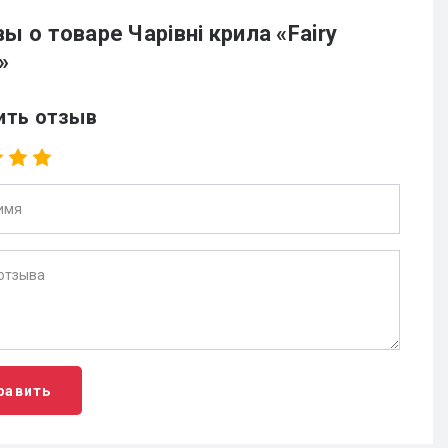
ы о товаре Чарівні крила «Fairy
»
ить отзыв
равить