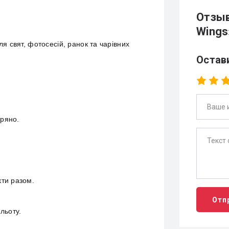
Отзыв
Wings
ля свят, фотосесій, ранок та чарівних
Остав
тряно.
кти разом.
Отп
льоту.