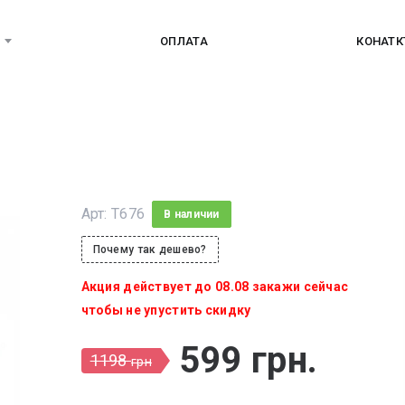
ОПЛАТА
КОНАТ
Арт:
T676
В наличии
Почему так дешево?
Акция действует до 08.08 закажи сейчас
чтобы не упустить скидку
599
грн
.
1198
грн