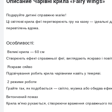
Описание Чарівні крила «Fairy Wings»
Подаруйте дитині справжню магію!
Ці світлові крила феї перетворюють гру на казку — ідеальні д
перевтілень вдома.
Особливості:
Великі крила — 60 см
Створюють ефект справжньої феї, виглядають яскраво і пові
Яскраве сяйво
Підсвічування робить крила чарівними навіть у темряві.
2 режими роботи
Грайте так, як подобається — світло, музика або обидва ефе
Витончений помах
Крила м'яко рухаються, створюючи враження справжнього по