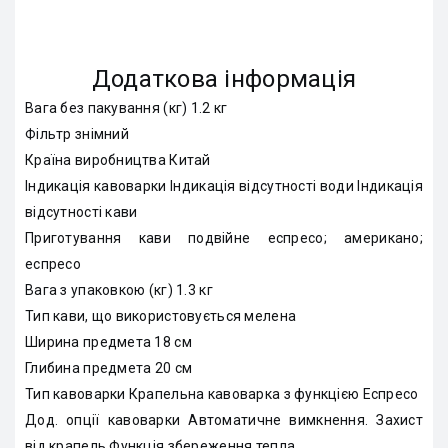
Додаткова інформація
Вага без пакування (кг) 1.2 кг
Фільтр знімний
Країна виробництва Китай
Індикація кавоварки Індикація відсутності води Індикація
відсутності кави
Приготування кави подвійне еспресо; американо;
еспресо
Вага з упаковкою (кг) 1.3 кг
Тип кави, що використовується мелена
Ширина предмета 18 см
Глибина предмета 20 см
Тип кавоварки Крапельна кавоварка з функцією Еспресо
Дод. опції кавоварки Автоматичне вимкнення. Захист
від крапель Функція збереження тепла