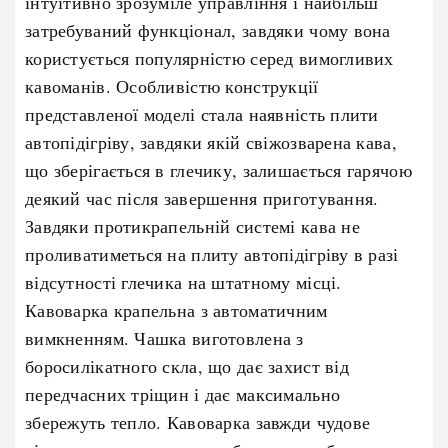
інтуїтивно зрозуміле управління і найбільш
затребуваний функціонал, завдяки чому вона
користується популярністю серед вимогливих
кавоманів. Особливістю конструкції
представленої моделі стала наявність плити
автопідігріву, завдяки якій свіжозварена кава,
що зберігається в глечику, залишається гарячою
деякий час після завершення приготування.
Завдяки протикрапельній системі кава не
проливатиметься на плиту автопідігріву в разі
відсутності глечика на штатному місці.
Кавоварка крапельна з автоматичним
вимкненням. Чашка виготовлена з
боросилікатного скла, що дає захист від
передчасних тріщин і дає максимально
збережуть тепло. Кавоварка завжди чудове