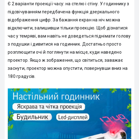
Є 2 варіанти проекції часу: на стелю і стіну. У годиннику з
підсвічуванням передбачена функція дзеркального
відображення цифр. За бажання екран на ніч можна
відключити, залишивши тільки проекцію. Щоб дізнатися
час у темряві, вам навіть не доведеться піднімати голову
з подушки і дивитися на годинник. Достатньо просто
розплющити очі й поглянути на місце, куди наведено
проектор. Якщо ж зображення, що світиться, заважає
заснути, проектор можна опустити, повернувши вниз на
180 градусів.