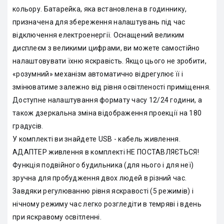
кольору. Батарейка, яка встановлена в годиннику,
призначена для збереження налаштувань під час
відключення електроенергії. Оснащений великим
дисплеєм з великими цифрами, ви можете самостійно
налаштовувати їхню яскравість. Якщо цього не зробити,
«розумний» механізм автоматично відрегулює її і
змінюватиме залежно від рівня освітленості приміщення.
Доступне налаштування формату часу 12/24 години, а
також дзеркальна зміна відображення проекції на 180
градусів.
У комплекті ви знайдете USB - кабель живлення.
АДАПТЕР живлення в комплекті НЕ ПОСТАВЛЯЄТЬСЯ!
Функція подвійного будильника (для нього і для неї)
зручна для пробудження двох людей в різний час.
Завдяки регулюванню рівня яскравості (5 режимів) і
нічному режиму час легко розгледіти в темряві і вдень
при яскравому освітленні.