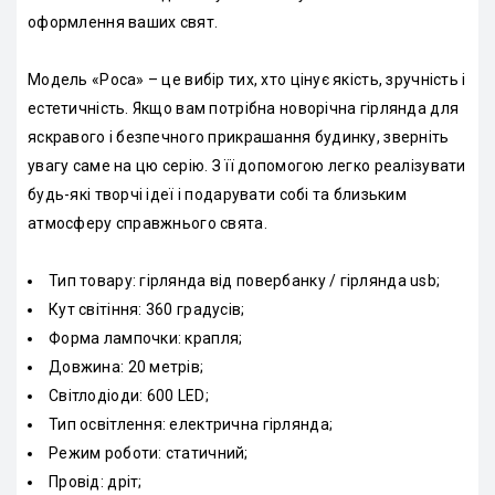
оформлення ваших свят.
Модель «Роса» – це вибір тих, хто цінує якість, зручність і
естетичність. Якщо вам потрібна новорічна гірлянда для
яскравого і безпечного прикрашання будинку, зверніть
увагу саме на цю серію. З її допомогою легко реалізувати
будь-які творчі ідеї і подарувати собі та близьким
атмосферу справжнього свята.
Тип товару: гірлянда від повербанку / гірлянда usb;
Кут світіння: 360 градусів;
Форма лампочки: крапля;
Довжина: 20 метрів;
Світлодіоди: 600 LED;
Тип освітлення: електрична гірлянда;
Режим роботи: статичний;
Провід: дріт;