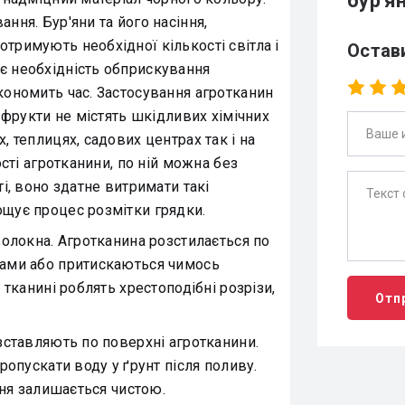
бур'ян
ння. Бур'яни та його насіння,
тримують необхідної кількості світла і
Остав
є необхідність обприскування
кономить час. Застосування агротканин
 фрукти не містять шкідливих хімічних
 теплицях, садових центрах так і на
сті агротканини, по ній можна без
і, воно здатне витримати такі
щує процес розмітки грядки.
олокна. Агротканина розстилається по
бами або притискаються чимось
 тканині роблять хрестоподібні розрізи,
Отп
ставляють по поверхні агротканини.
ропускати воду у ґрунт після поливу.
хня залишається чистою.