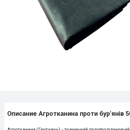
Описание Агротканина проти бур'янів 50 
Агротканина (Геоткань) - тканинний поліпропіленовий