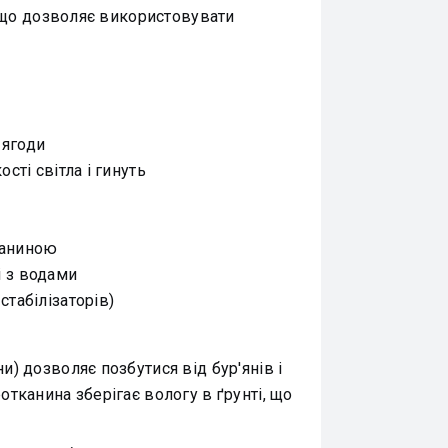
 що дозволяє використовувати
 ягоди
сті світла і гинуть
каниною
і з водами
стабілізаторів)
 дозволяє позбутися від бур'янів і
тканина зберігає вологу в ґрунті, що