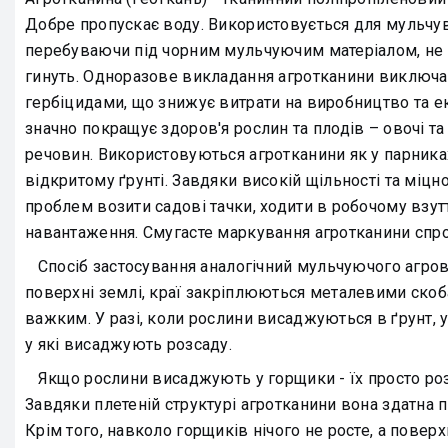
Добре пропускає воду. Використовується для мульчува
перебуваючи під чорним мульчуючим матеріалом, не о
гинуть. Одноразове викладання агротканини виключа
гербіцидами, що знижує витрати на виробництво та е
значно покращує здоров'я рослин та плодів – овочі та
речовин. Використовуються агротканини як у парниках,
відкритому ґрунті. Завдяки високій щільності та міцно
проблем возити садові тачки, ходити в робочому взутт
навантаження. Смугасте маркування агротканини спро
Спосіб застосування аналогічний мульчуючого агров
поверхні землі, краї закріплюються металевими ско
важким. У разі, коли рослини висаджуються в ґрунт, у
у які висаджують розсаду.
Якщо рослини висаджують у горщики - їх просто роз
Завдяки плетеній структурі агротканини вона здатна п
Крім того, навколо горщиків нічого не росте, а повер