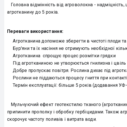
Головна відмінність від агроволокна - надміцність,
агротканину до 5 років.
Переваги використання:
Агротканина допоможе зберегти в чистоті плоди та
Бур'яни та їх насіння не отримують необхідної кілько
Агротканина спрощує процес розмітки грядки
Під агротканиною не утворюється гнилизна і цвіль
Добре пропускає повітря. Рослина дихає під агрот
Рослини не піддаються процесу гниття при контакт
Термін експлуатації: більше 5 років (додавання УФ-
Мульчуючий ефект геотекстилю тканого (агротканини)
припинити прополку і обробку гербіцидами. Також агро
скорочує частоту поливів і витрата води.