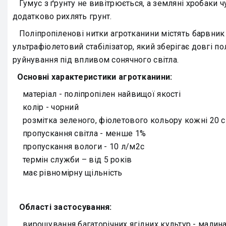
Гумус з ґрунту не вивітрюється, а земляні хробаки чу
додатково рихлять грунт.
Поліпропіленові нитки агротканини містять барвник 
ультрафіолетовий стабілізатор, який зберігає довгі п
руйнування під впливом сонячного світла.
Основні характеристики агротканини:
матеріал - поліпропілен найвищої якості
колір - чорний
розмітка зеленого, фіолетового кольору кожні 20 
пропускання світла - менше 1%
пропускання вологи - 10 л/м2с
термін служби – від 5 років
має рівномірну щільність
Області застосування:
вирощування багаторічних ягідних культур - малина