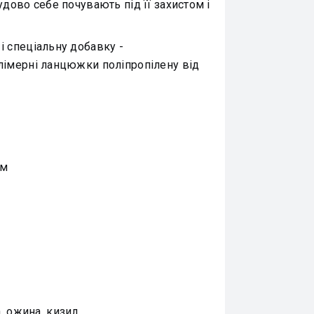
дово себе почувають під її захистом і
і спеціальну добавку -
олімерні ланцюжки поліпропілену від
см
, ожина, кизил