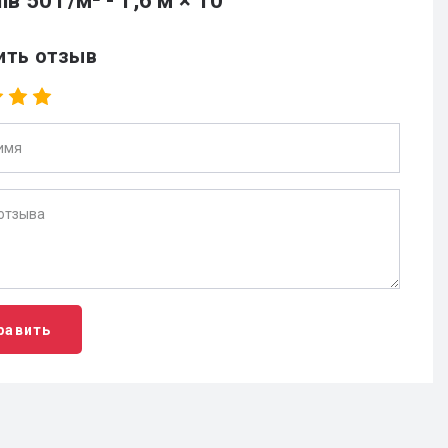
ів 50 г/м² - 1,6 м × 10
ить отзыв
равить