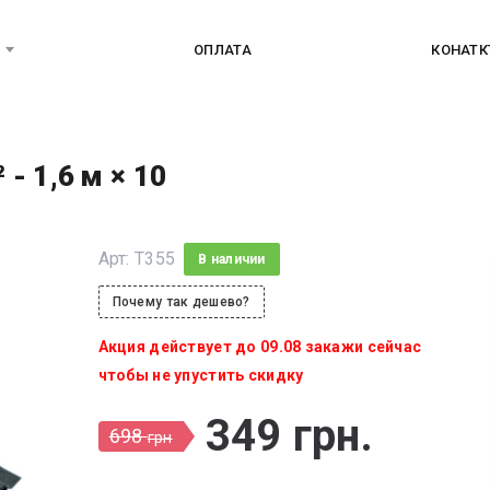
ОПЛАТА
КОНАТ
 - 1,6 м × 10
Арт:
T355
В наличии
Почему так дешево?
Акция действует до 09.08 закажи сейчас
чтобы не упустить скидку
349
грн
.
698
грн