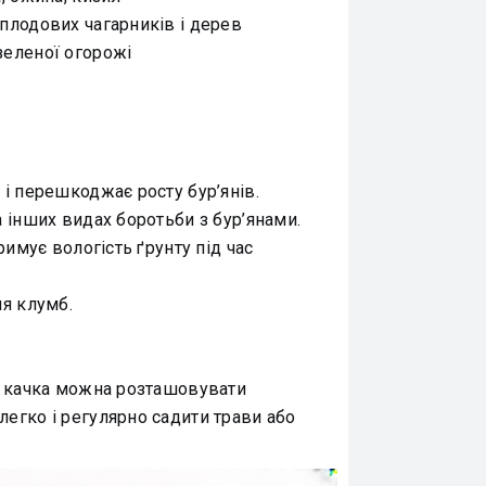
плодових чагарників і дерев
зеленої огорожі
 і перешкоджає росту бур’янів.
 інших видах боротьби з бур’янами.
римує вологість ґрунту під час
ня клумб.
та качка можна розташовувати
егко і регулярно садити трави або