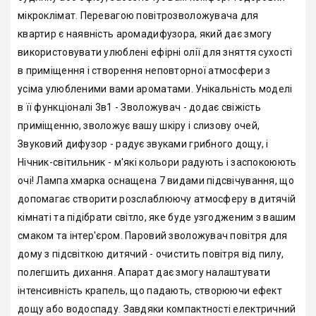
мікроклімат. Перевагою повітрозволожувача для
квартир є наявність аромадифузора, який дає змогу
використовувати улюблені ефірні олії для зняття сухості
в приміщення і створення неповторної атмосфери з
усіма улюбленими вами ароматами. Унікальність моделі
в її функціоналі 3в1 - Зволожувач - додає свіжість
приміщенню, зволожує вашу шкіру і слизову очей,
Звуковий дифузор - радує звуками грибного дощу, і
Нічник-світильник - м'які кольори радують і заспокоюють
очі! Лампа хмарка оснащена 7 видами підсвічування, що
допомагає створити розслаблюючу атмосферу в дитячій
кімнаті та підібрати світло, яке буде узгодженим з вашим
смаком та інтер'єром. Паровий зволожувач повітря для
дому з підсвіткою дитячий - очистить повітря від пилу,
полегшить дихання. Апарат дає змогу налаштувати
інтенсивність крапель, що падають, створюючи ефект
дощу або водоспаду. Завдяки компактності електричний