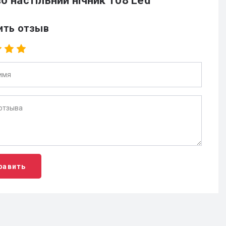
о настільний нічник 108 Led
ить отзыв
равить