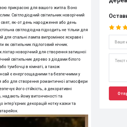
дерев
довою прикрасою для вашого житла. Воно
Остав
слим. Світлодіодний світильник новорічний
х свят, як-от день народження або день
стільна світлодіодна підходить не тільки для
ний для спальні лампа випромінює яскраве і
и як світильник підлоговий нічник.
к ліхтар новорічний для створення затишної
чний світильник дерево з діодами білого
або тумбочці в кімнаті, а також
бонсай є енергоощадними та безпечними у
ня або для створення романтичної атмосфери
зпечує його стійкість, а декоративні
Отп
ю, надають йому витонченості та
до інтер'єрних декорацій нотку казки та
атарейок.