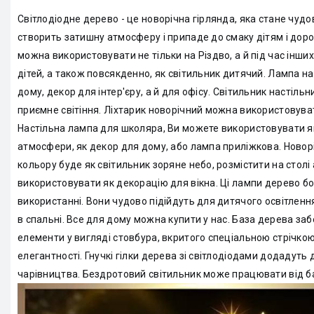
Світлодіодне дерево - це новорічна гірлянда, яка стане чу
створить затишну атмосферу і припаде до смаку дітям і доро
можна використовувати не тільки на Різдво, а й під час інши
дітей, а також повсякденно, як світильник дитячий. Лампа на
дому, декор для інтер'єру, а й для офісу. Світильник настіль
приємне світіння. Ліхтарик новорічний можна використовуват
Настільна лампа для школяра, Ви можете використовувати я
атмосфери, як декор для дому, або лампа приліжкова. Новорі
кольору буде як світильник зоряне небо, розмістити на столі 
використовувати як декорацію для вікна. Ці лампи дерево 
використанні. Вони чудово підійдуть для дитячого освітлен
в спальні. Все для дому можна купити у нас. База дерева забе
елементи у вигляді стовбура, вкритого спеціальною стрічко
елегантності. Гнучкі гілки дерева зі світлодіодами додадуть 
чарівництва. Бездротовий світильник може працювати від б