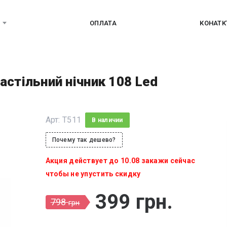
ОПЛАТА
КОНАТ
астільний нічник 108 Led
Арт:
T511
В наличии
Почему так дешево?
Акция действует до 10.08 закажи сейчас
чтобы не упустить скидку
399
грн
.
798
грн