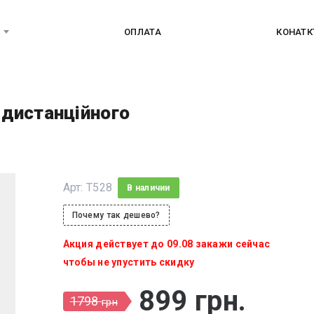
ОПЛАТА
КОНАТ
м дистанційного
Арт:
T528
В наличии
Почему так дешево?
Акция действует до 09.08 закажи сейчас
чтобы не упустить скидку
899
грн
.
1798
грн