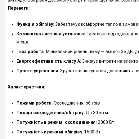
Переваги:
Функція обігріву
: Забезпечує комфортне тепло в зимови
Компактна настінна установка
: Ідеально підходить дл
місця.
Тиха робота
: Мінімальний рівень шуму — всього 36 дБ, д
Енергоефективність класу A
: Знижує витрати на електр
Просте управління
: Зручні налаштування дозволяють ле
Характеристики:
Режими роботи
: Охолодження, обігрів
Площа охолодження/обігріву
: До 30 кв.м
Потужність в режимі охолодження
: 2000 Вт
Потужність у режимі обігріву
: 1500 Вт