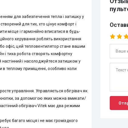
Отзыв
пульт
шенням для забезпечення тепла і затишку у
Остав
створений для тих, хто цінує комфорт і
ти місце і гармонійно вписатися в будь-
анційного керування роблять використання
або офіс, цей тепловентилятор стане вашим
йн і тиха робота створять комфортну
й настінний і насолоджуйтеся затишком у
ти в теплому приміщенні, особливо коли
просте управління. Управляється обігрівач як
 є кнопки, за допомогою яких можна вмикати/
Отп
настінний обігрівач Vitek має два режими
требує багато місця і не має громіздкого
 час.