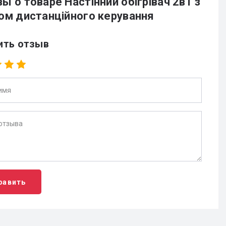
ы о товаре Настінний обігрівач 2в1 з
ом дистанційного керування
ить отзыв
равить