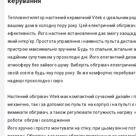
керування
Тепловентилятор настінний керамічний Vitek є ідеальним рі
вашому домі в холодну пору року. Цей електричний обігрівач 
ефективність. Його настінне встановлення дає змогу заощади
який інтер'єр. Простота управління і наявність пульта дист
пристрою максимально зручним. Будь то спальня, вітальня 
надійним супутником у прохолодні дні. Його елегантний диза
атмосферу без зайвого шуму. Виберіть обігрівач електрични
своїй оселі в будь-яку пору року. Як же комфортно перебува
надворі прохолодно і сиро.
Настінний обігрівач Vitek має компактний сучасний дизайн і 
механічно, так і за допомогою пульта: на корпусі і на пульті
вимикати обігрівач, а також регулювати потужність нагріву. 
роботи: обігрів і охолодження.
Його зручно і просто монтувати на стіну, при цьому він не по
вигляду. Обігрівач дає змогу обігріти приміщення за короткий