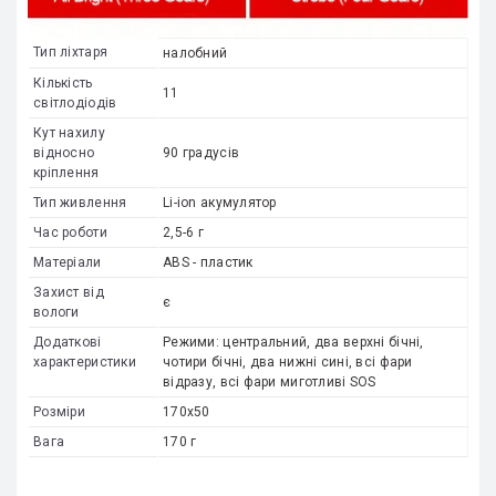
Тип ліхтаря
налобний
Кількість
11
світлодіодів
Кут нахилу
відносно
90 градусів
кріплення
Тип живлення
Li-ion акумулятор
Час роботи
2,5-6 г
Матеріали
ABS - пластик
Захист від
є
вологи
Додаткові
Режими: центральний, два верхні бічні,
характеристики
чотири бічні, два нижні сині, всі фари
відразу, всі фари миготливі SOS
Розміри
170x50
Вага
170 г