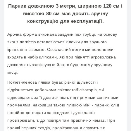
Парник довжиною 3 метри, шириною 120 см і
висотою 80 см має досить зручну
конструкцію для експлуатації.
Арочна форма виконана завдяки пвх трубці, на основу
якої з легкістю вставляються кілочки для зручного
кріплення в землю. Своєчасний полив ми полегшили
входять в набір кліпсами, які при піднятті агроволокна
дозволяють зафіксувати його в будь-якому зручному
місці.
Поліетиленова плівка буває різної щільності і
відрізняється добавками світлостабілізаторів, які
відповідають за її довговічність під прямими сонячними
променями, накривши такою плівкою міні - парник, слід
постійно доглядати за сходами і дуже часто
провітрювати, т. до повітря там практично немає. При
прояві перших сходів, провітрювання служить як