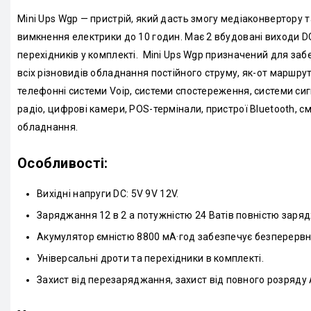
Mini Ups Wgp — пристрій, який дасть змогу медіаконвертору т
вимкнення електрики до 10 годин. Має 2 вбудовані виходи DC на
перехідників у комплекті. Mini Ups Wgp призначений для за
всіх різновидів обладнання постійного струму, як-от маршрут
телефонні системи Voip, системи спостереження, системи сигн
радіо, цифрові камери, POS-термінали, пристрої Bluetooth, с
обладнання.
Особливості:
Вихідні напруги DC: 5V 9V 12V.
Заряджання 12 в 2 а потужністю 24 Ватів повністю заряд
Акумулятор ємністю 8800 мА·год забезпечує безперервну
Універсальні дроти та перехідники в комплекті.
Захист від перезаряджання, захист від повного розряду 