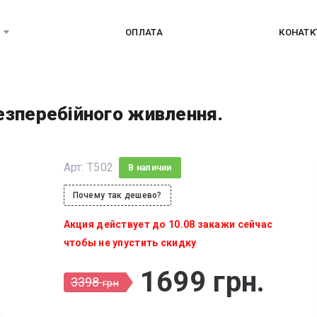
ОПЛАТА
КОНАТ
езперебійного живлення.
Арт:
T502
В наличии
Почему так дешево?
Акция действует до 10.08 закажи сейчас
чтобы не упустить скидку
1699
грн
.
3398
грн