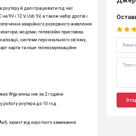
Джере
а роутеру й далі працювати під час
Остав
 9V і 12 V, Usb 5V, а також набір дротів і
безпечення аварійного резервного живлення
изатори, модеми, телевізійні приставки,
алізації, системи персонального зв'язку,
март-карти та інше телекомунікаційне
жає Wgp менш ніж за 2 години.
Отп
 роботу роутера до 10 год.
Акб, захист від короткого замикання.