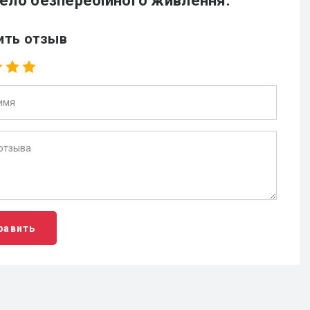
ло безперебійного живлення.
ить отзыв
равить