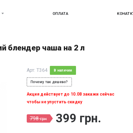
ОПЛАТА
КОНАТ
й блендер чаша на 2 л
Арт:
T364
В наличии
Почему так дешево?
Акция действует до 10.08 закажи сейчас
чтобы не упустить скидку
399
грн
.
798
грн