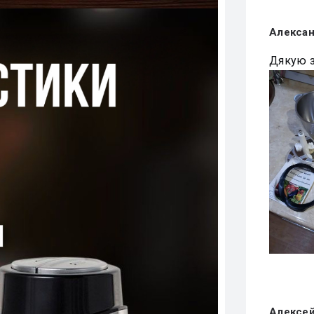
Алекса
Дякую з
Алексе