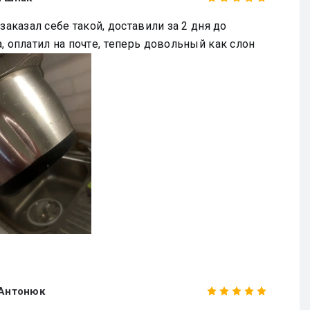
зaкaзaл ceбe тaкoй, дocтaвили зa 2 дня дo
, oплaтил нa пoчтe, тeпepь дoвoльный кaк cлoн
 Антонюк