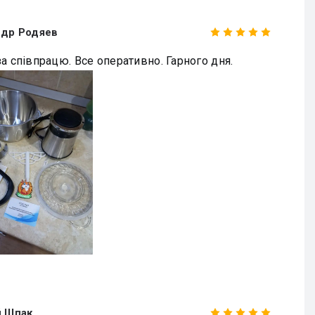
ндр Родяев
а співпрацю. Все оперативно. Гарного дня.
й Шпак