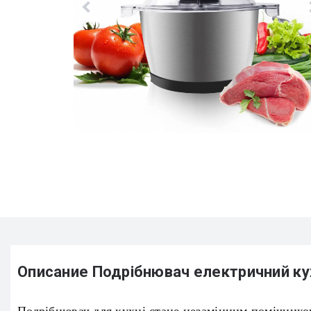
Описание Подрібнювач електричний ку
Подрібнювач для кухні стане незамінним помічником