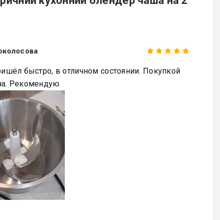
ричний кухонний блендер чаша на 2
околосова
ришёл быстро, в отличном состоянии. Покупкой
на. Рекомендую