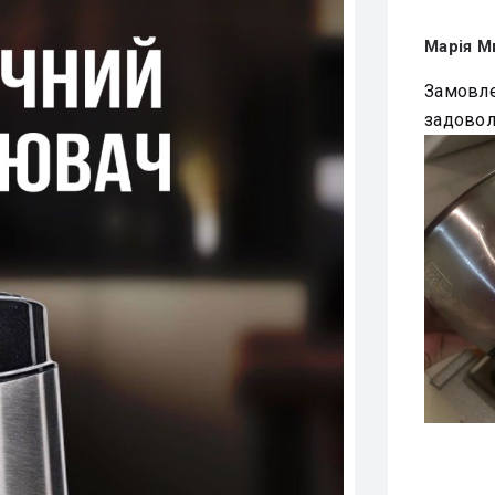
Марія М
Замовле
задовол