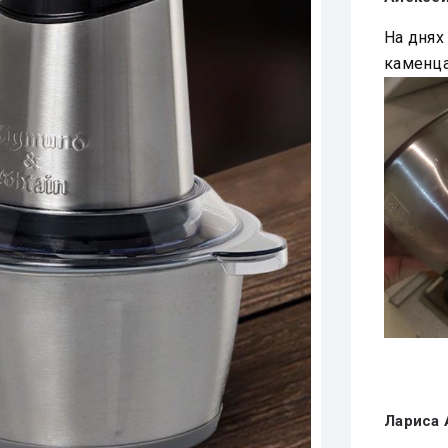
Ha дняx 
каменца
Лариса