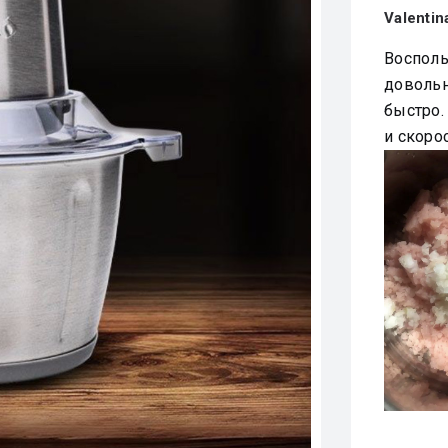
Valentin
Восполь
довольн
быстро.
и скоро