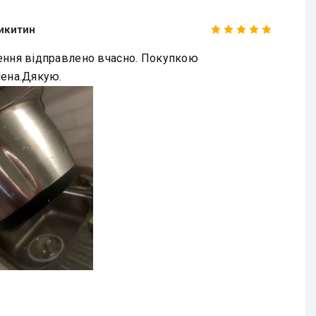
икитин
ння відправлено вчасно. Покупкою
ена.Дякую.