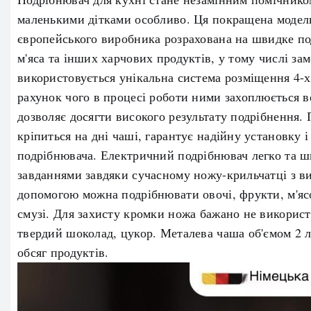
маленькими дітками особливо. Ця покращена модель
європейського виробника розрахована на швидке под
м'яса та інших харчових продуктів, у тому числі за
використовується унікальна система розміщення 4-х 
рахунок чого в процесі роботи ними захоплюється ве
дозволяє досягти високого результату подрібнення.
кріпиться на дні чаші, гарантує надійну установку і
подрібнювача. Електричний подрібнювач легко та шв
завданнями завдяки сучасному ножу-крильчатці з вис
допомогою можна подрібнювати овочі, фрукти, м'ясо
смузі. Для захисту кромки ножа бажано не використ
твердий шоколад, цукор. Металева чаша об'ємом 2 
обсяг продуктів.