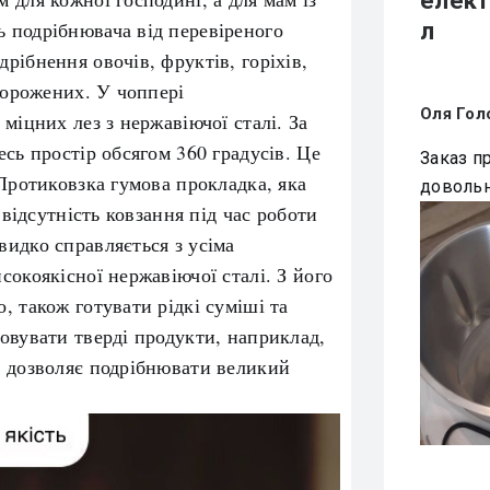
елект
 подрібнювача від перевіреного
л
рібнення овочів, фруктів, горіхів,
морожених. У чоппері
Оля Гол
міцних лез з нержавіючої сталі. За
сь простір обсягом 360 градусів. Це
Заказ п
 Протиковзка гумова прокладка, яка
доволь
 відсутність ковзання під час роботи
идко справляється з усіма
окоякісної нержавіючої сталі. З його
, також готувати рідкі суміші та
овувати тверді продукти, наприклад,
л дозволяє подрібнювати великий