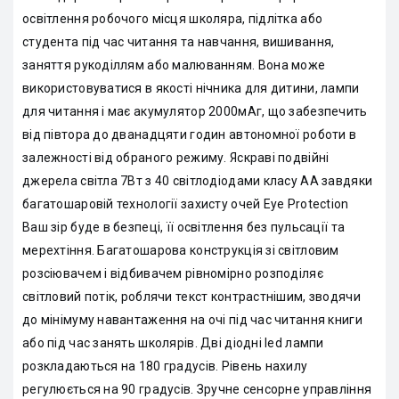
освітлення робочого місця школяра, підлітка або
студента під час читання та навчання, вишивання,
заняття рукоділлям або малюванням. Вона може
використовуватися в якості нічника для дитини, лампи
для читання і має акумулятор 2000мАг, що забезпечить
від півтора до дванадцяти годин автономної роботи в
залежності від обраного режиму. Яскраві подвійні
джерела світла 7Вт з 40 світлодіодами класу АА завдяки
багатошаровій технології захисту очей Eye Protection
Ваш зір буде в безпеці, її освітлення без пульсації та
мерехтіння. Багатошарова конструкція зі світловим
розсіювачем і відбивачем рівномірно розподіляє
світловий потік, роблячи текст контрастнішим, зводячи
до мінімуму навантаження на очі під час читання книги
або під час занять школярів. Дві діодні led лампи
розкладаються на 180 градусів. Рівень нахилу
регулюється на 90 градусів. Зручне сенсорне управління