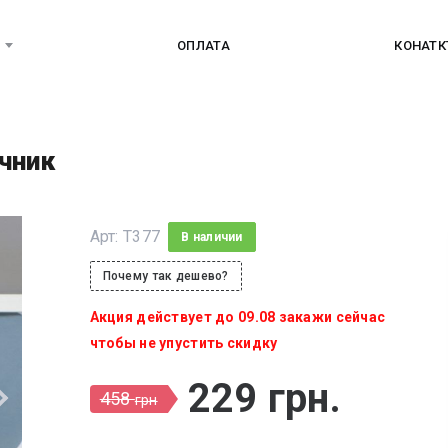
ОПЛАТА
КОНАТ
чник
Арт:
T377
В наличии
Почему так дешево?
Акция действует до 09.08 закажи сейчас
чтобы не упустить скидку
229
грн
.
458
грн