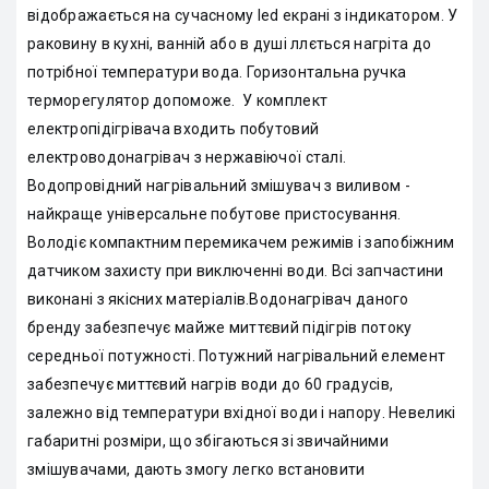
відображається на сучасному led екрані з індикатором. У
раковину в кухні, ванній або в душі ллється нагріта до
потрібної температури вода. Горизонтальна ручка
терморегулятор допоможе. У комплект
електропідігрівача входить побутовий
електроводонагрівач з нержавіючої сталі.
Водопровідний нагрівальний змішувач з виливом -
найкраще універсальне побутове пристосування.
Володіє компактним перемикачем режимів і запобіжним
датчиком захисту при виключенні води. Всі запчастини
виконані з якісних матеріалів.Водонагрівач даного
бренду забезпечує майже миттєвий підігрів потоку
середньої потужності. Потужний нагрівальний елемент
забезпечує миттєвий нагрів води до 60 градусів,
залежно від температури вхідної води і напору. Невеликі
габаритні розміри, що збігаються зі звичайними
змішувачами, дають змогу легко встановити