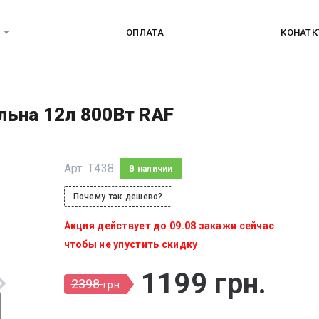
ОПЛАТА
КОНАТ
ільна 12л 800Вт RAF
Арт:
T438
В наличии
Почему так дешево?
Акция действует до 09.08 закажи сейчас
чтобы не упустить скидку
1199
грн
.
2398
грн