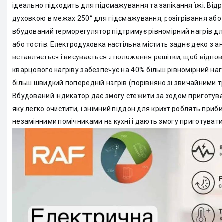
ідеально підходить для підсмажування та запікання їжі. Від
духовкою в межах 250° для підсмажування, розігрівання аб
вбудований терморегулятор підтримує рівномірний нагрів дл
або тостів. Електродуховка настільна містить заднє деко з а
вставляється і висувається з положення решітки, щоб відпов
кварцового нагріву забезпечує на 40% більш рівномірний наг
більш швидкий попередній нагрів (порівняно зі звичайними
Вбудований індикатор дає змогу стежити за ходом приготув
яку легко очистити, і знімний піддон для крихт роблять при
незамінними помічниками на кухні і дають змогу приготувати