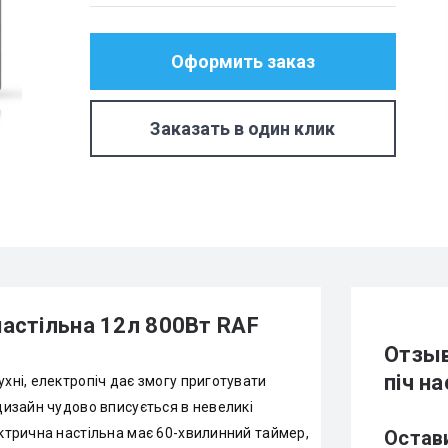
Оформить заказ
Заказать в один клик
настільна 12л 800Вт RAF
Отзыв
піч н
хні, електропіч дає змогу приготувати
дизайн чудово вписується в невеликі
ектрична настільна має 60-хвилинний таймер,
Остав