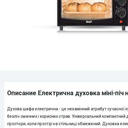
Описание Електрична духовка міні-піч 
Духова шафа електрична - це незамінний атрибут сучасної ку
безліч смачних і корисних страв. Універсальний компактний 
простори, коли простір на стільниці обмежений. Духовка ел