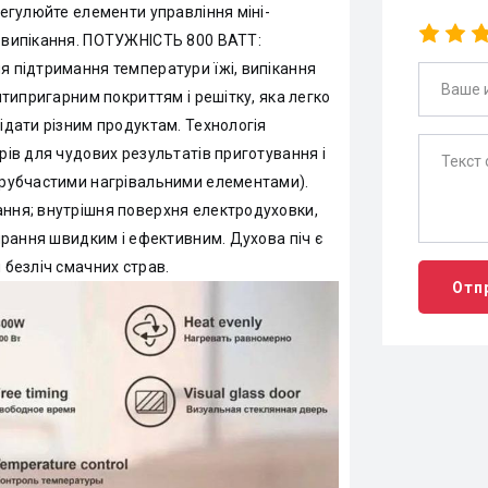
регулюйте елементи управління міні-
о випікання. ПОТУЖНІСТЬ 800 ВАТТ:
я підтримання температури їжі, випікання
нтипригарним покриттям і решітку, яка легко
ідати різним продуктам. Технологія
рів для чудових результатів приготування і
 трубчастими нагрівальними елементами).
ання; внутрішня поверхня електродуховки,
бирання швидким і ефективним. Духова піч є
 безліч смачних страв.
Отп