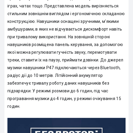
іграх, чатах тощо. Представлена модель вирізняється
стильним зовнішнім виглядом і ергономічною складаною
конструкцією. Навушники оснащені зручними, м'якими
амбушурами, в яких не відчувається дискомфорт навіть
при тривалому використанні. На зовнішній стороні
навушників розміщена панель керування, за допомогою
якої можна регулювати гучність звуку, перемотувати
треки, ставити їх на паузу, приймати дзвінки. До джерел
музики навушники P47 підключаються через Bluetooth,
радіус дії до 10 метрів. Літійіонний акумулятор
забезпечує тривалу роботу даних навушників без
підзарядки. У режимі розмови до 6 годин, під час
програвання музики до 4 годин, у режимі очікування 15
годин.